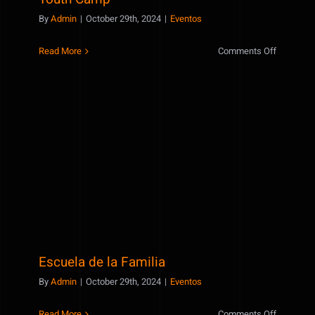
By
Admin
|
October 29th, 2024
|
Eventos
on
Read More
Comments Off
Youth
Camp
Escuela de la Familia
Escuela de la Familia
By
Admin
|
October 29th, 2024
|
Eventos
on
Read More
Comments Off