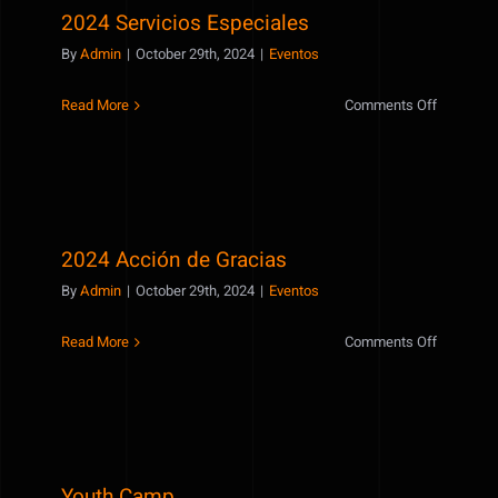
2024 Servicios Especiales
By
Admin
|
October 29th, 2024
|
Eventos
on
Read More
Comments Off
2024
Servicios
Especiale
2024 Acción de Gracias
2024 Acción de Gracias
By
Admin
|
October 29th, 2024
|
Eventos
on
Read More
Comments Off
2024
Acción
de
Gracias
Youth Camp
Youth Camp