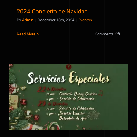
2024 Concierto de Navidad
By
Admin
|
December 13th, 2024
|
Eventos
on
Read More
Comments Off
2024
Concierto
de
Navidad
2024 Servicios Especiales